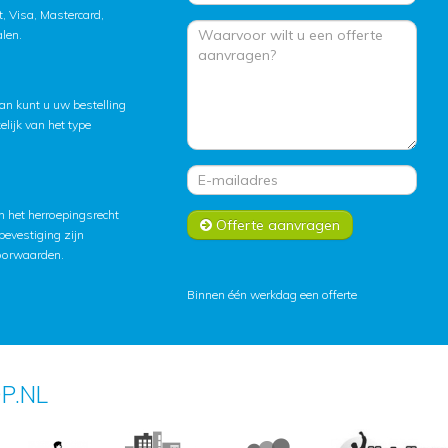
, Visa, Mastercard,
alen.
an kunt u uw bestelling
lijk van het type
 het herroepingsrecht
Offerte aanvragen
lbevestiging zijn
oorwaarden
.
Binnen één werkdag een offerte
P.NL