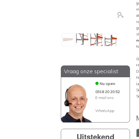
g
i
d
i
g
s
e
h
G
H
Vraag onze specialist
D
N
Nu open
L
S
0318 20 20 52
S
E-mail ons
WhatsApp
Uitstekend