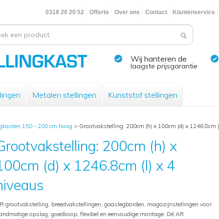
0318 20 20 52
Offerte
Over ons
Contact
Klantenservice
Wij hanteren de
laagste prijsgarantie
lingen
Metalen stellingen
Kunststof stellingen
ngkasten 150 - 200 cm hoog
>
Grootvakstelling: 200cm (h) x 100cm (d) x 1246.8cm (
Grootvakstelling: 200cm (h) x
100cm (d) x 1246.8cm (l) x 4
niveaus
R grootvakstelling, breedvakstellingen, gaaslegborden, magazijnstellingen voor
andmatige opslag, goedkoop, flexibel en eenvoudige montage. Dé AR