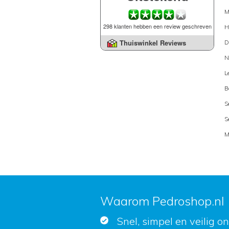
M
298 klanten hebben een review geschreven
H
Thuiswinkel Reviews
D
N
L
B
S
S
M
Waarom Pedroshop.nl
Snel, simpel en veilig o