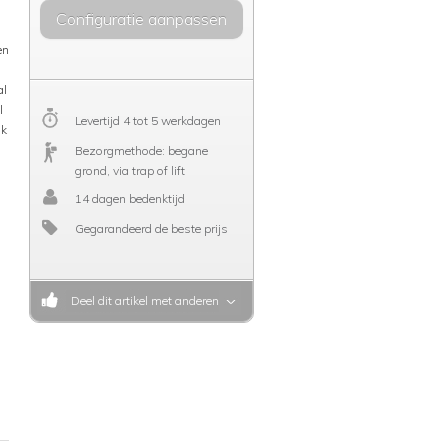
Configuratie aanpassen
en
al
l
Levertijd 4 tot 5 werkdagen
ik
Bezorgmethode: begane
grond, via trap of lift
14 dagen bedenktijd
Gegarandeerd de beste prijs
Deel dit artikel met anderen