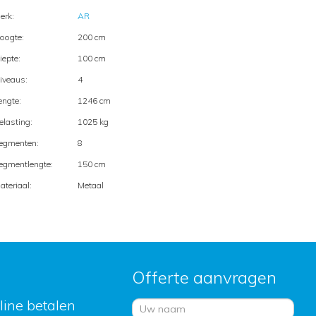
erk:
AR
oogte:
200 cm
iepte:
100 cm
iveaus:
4
engte:
1246 cm
elasting:
1025 kg
egmenten:
8
egmentlengte:
150 cm
ateriaal:
Metaal
Offerte aanvragen
nline betalen