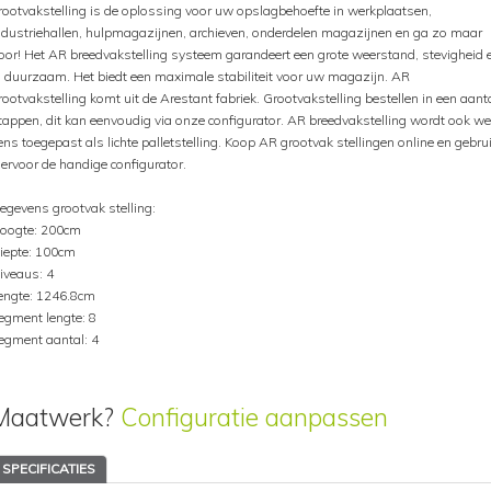
rootvakstelling is de oplossing voor uw opslagbehoefte in werkplaatsen,
ndustriehallen, hulpmagazijnen, archieven, onderdelen magazijnen en ga zo maar
oor! Het AR breedvakstelling systeem garandeert een grote weerstand, stevigheid 
s duurzaam. Het biedt een maximale stabiliteit voor uw magazijn. AR
rootvakstelling komt uit de Arestant fabriek. Grootvakstelling bestellen in een aant
tappen, dit kan eenvoudig via onze configurator. AR breedvakstelling wordt ook we
ens toegepast als lichte palletstelling. Koop AR grootvak stellingen online en gebru
iervoor de handige configurator.
egevens grootvak stelling:
oogte: 200cm
iepte: 100cm
iveaus: 4
engte: 1246.8cm
egment lengte: 8
egment aantal: 4
Maatwerk?
Configuratie aanpassen
SPECIFICATIES