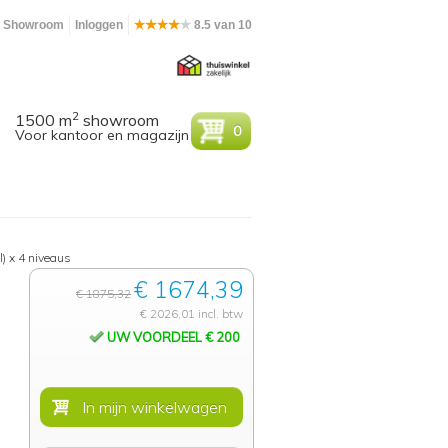
Showroom
Inloggen
8.5 van 10
2
1500 m
showroom
0
Voor kantoor en magazijn
l) x 4 niveaus
€ 1674,39
€ 1875,32
€ 2026,01 incl. btw
UW VOORDEEL € 200