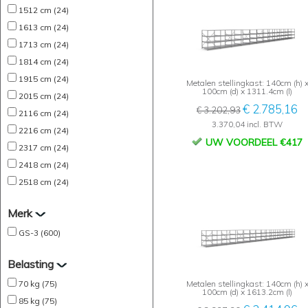
1512 cm (24)
1613 cm (24)
1713 cm (24)
1814 cm (24)
1915 cm (24)
Metalen stellingkast: 140cm (h) 
100cm (d) x 1311.4cm (l)
2015 cm (24)
€ 2.785,16
€ 3.202,93
2116 cm (24)
3.370,04 incl. BTW
2216 cm (24)
UW VOORDEEL €417
2317 cm (24)
2418 cm (24)
2518 cm (24)
Merk
GS-3 (600)
Belasting
70 kg (75)
Metalen stellingkast: 140cm (h) 
100cm (d) x 1613.2cm (l)
85 kg (75)