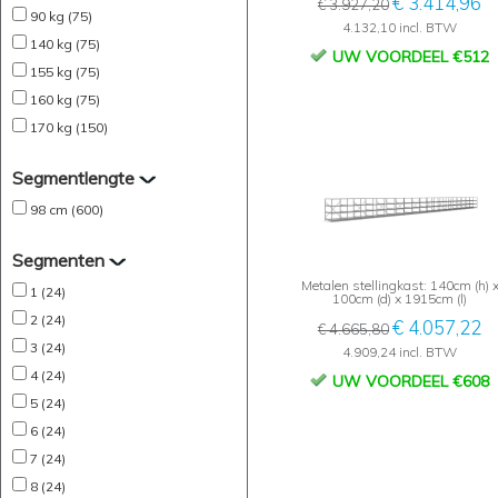
€ 3.414,96
€ 3.927,20
90 kg (75)
4.132,10 incl. BTW
140 kg (75)
UW VOORDEEL €512
155 kg (75)
160 kg (75)
170 kg (150)
Segmentlengte
98 cm (600)
Segmenten
Metalen stellingkast: 140cm (h) 
1 (24)
100cm (d) x 1915cm (l)
2 (24)
€ 4.057,22
€ 4.665,80
3 (24)
4.909,24 incl. BTW
4 (24)
UW VOORDEEL €608
5 (24)
6 (24)
7 (24)
8 (24)