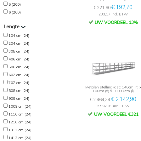
5 (200)
€ 192,70
€ 221,60
6 (200)
233,17 incl. BTW
UW VOORDEEL 13%
Lengte
104 cm (24)
204 cm (24)
305 cm (24)
406 cm (24)
506 cm (24)
607 cm (24)
707 cm (24)
Metalen stellingkast: 140cm (h) 
808 cm (24)
100cm (d) x 1009.6cm (l)
€ 2.142,90
909 cm (24)
€ 2.464,34
2.592,91 incl. BTW
1009 cm (24)
UW VOORDEEL €321
1110 cm (24)
1210 cm (24)
1311 cm (24)
1412 cm (24)