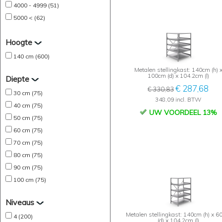
4000 - 4999 (51)
5000 < (62)
Hoogte
140 cm (600)
Metalen stellingkast: 140cm (h) 
100cm (d) x 104.2cm (l)
Diepte
€ 287,68
€ 330,83
30 cm (75)
348,09 incl. BTW
40 cm (75)
UW VOORDEEL 13%
50 cm (75)
60 cm (75)
70 cm (75)
80 cm (75)
90 cm (75)
100 cm (75)
Niveaus
Metalen stellingkast: 140cm (h) x 
4 (200)
(d) x 104.2cm (l)