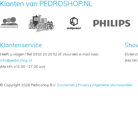
Klanten van PEDROSHOP.NL
Klantenservice
Sho
Heeft u vragen? Bel 0318 20 20 52 of stuur een e-mail naar
Elsters
info@pedroshop.nl
(Ma t/m 
(Ma t/m vr 8.00 - 17.00 uur)
© Copyright 2026 Pedroshop B.V.
Disclaimer
|
Privacy
|
Algemene Voorwaarden