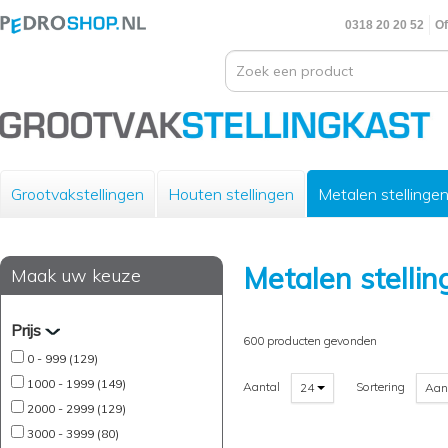
0318 20 20 52
Of
Grootvakstellingen
Houten stellingen
Metalen stellinge
Metalen stelli
Maak uw keuze
Prijs
600 producten gevonden
0 - 999 (129)
1000 - 1999 (149)
Aantal
Sortering
24
Aan
2000 - 2999 (129)
3000 - 3999 (80)