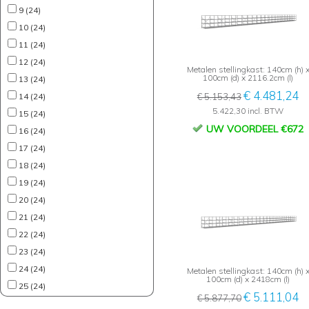
9 (24)
10 (24)
11 (24)
12 (24)
Metalen stellingkast: 140cm (h) 
100cm (d) x 2116.2cm (l)
13 (24)
€ 4.481,24
14 (24)
€ 5.153,43
5.422,30 incl. BTW
15 (24)
UW VOORDEEL €672
16 (24)
17 (24)
18 (24)
19 (24)
20 (24)
21 (24)
22 (24)
23 (24)
24 (24)
Metalen stellingkast: 140cm (h) 
100cm (d) x 2418cm (l)
25 (24)
€ 5.111,04
€ 5.877,70