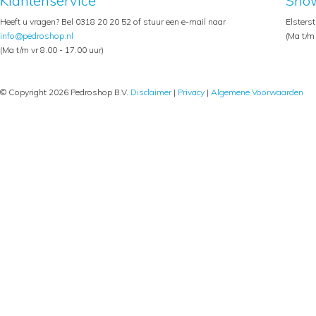
Klantenservice
Sho
Heeft u vragen? Bel 0318 20 20 52 of stuur een e-mail naar
Elsters
info@pedroshop.nl
(Ma t/m 
(Ma t/m vr 8.00 - 17.00 uur)
© Copyright 2026 Pedroshop B.V.
Disclaimer
|
Privacy
|
Algemene Voorwaarden