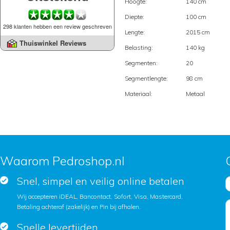
Hoogte:
140 cm
Diepte:
100 cm
298 klanten hebben een review geschreven
Lengte:
2015 cm
Thuiswinkel Reviews
Belasting:
140 kg
Segmenten:
20
Segmentlengte:
98 cm
Materiaal:
Metaal
Waarom Pedroshop.nl
Snel, simpel en veilig online betalen
Wij accepteren iDEAL, Bancontact, Sofort, Visa, Mastercard,
Betaling achteraf (zakelijk) en Pin bij afhalen.
Snelle levertijden