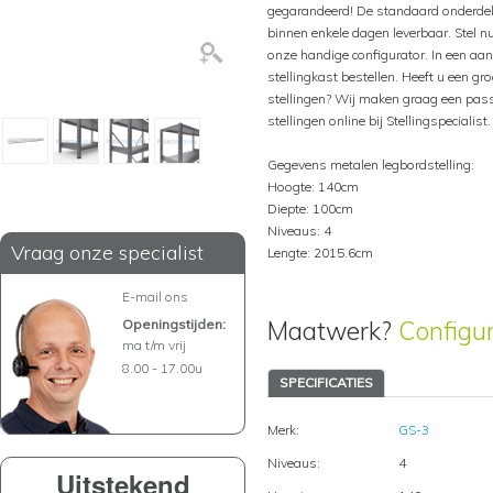
gegarandeerd! De standaard onderdel
binnen enkele dagen leverbaar. Stel 
onze handige configurator. In een aa
stellingkast bestellen. Heeft u een gr
stellingen? Wij maken graag een pass
stellingen online bij Stellingspecialist.
Gegevens metalen legbordstelling:
Hoogte: 140cm
Diepte: 100cm
Niveaus: 4
Vraag onze specialist
Lengte: 2015.6cm
E-mail ons
Maatwerk?
Configu
Openingstijden:
ma t/m vrij
8.00 - 17.00u
SPECIFICATIES
Merk:
GS-3
Niveaus:
4
Uitstekend