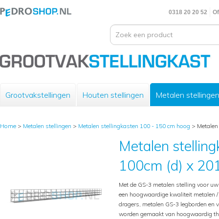
0318 20 20 52
Of
Grootvakstellingen
Houten stellingen
Metalen stellinge
Home
>
Metalen stellingen
>
Metalen stellingkasten 100 - 150 cm hoog
>
Metalen 
Metalen stelling
100cm (d) x 201
Met de GS-3 metalen stelling voor u
een hoogwaardige kwaliteit metalen / i
dragers, metalen GS-3 legborden en v
worden gemaakt van hoogwaardig therm