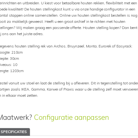
erinrichten en uitbreiden. U kiest voor betaalbare houten rekken, flexibiliteit met een
oede kwaliteit! De houten stellingkast kunt u via onze handige configurator in een
antal stappen online samenstellen. Online uw houten stellingkast bestellen is nog
ooit zo makkelijk geweest. Heeft u een groot archief in te richten met houten
tellingen? Wij maken graag een passende offerte. Houten stelling kopen? Dan bent
ij ons aan het juiste adres.
egevens houten stelling rek van Archos, Bruynzeel, Monta, Eurorek of Easyrack:
oogte: 210cm
iepte: 30cm
iveaus: 10
engte: 1203cm
estel vanuit uw stoel en laat de stelling bij u afleveren. Dit in tegenstelling tot ande
artijen zoals IKEA, Gamma, Karwei of Praxis waar u de stelling zelf moet vervoere
n in elkaar moet zetten.
Maatwerk?
Configuratie aanpassen
SPECIFICATIES