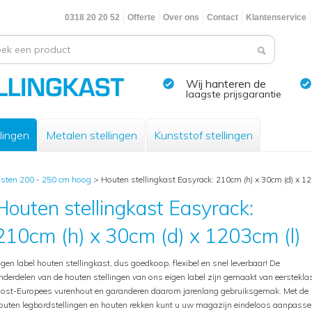
0318 20 20 52
Offerte
Over ons
Contact
Klantenservice
Wij hanteren de
laagste prijsgarantie
lingen
Metalen stellingen
Kunststof stellingen
asten 200 - 250 cm hoog
>
Houten stellingkast Easyrack: 210cm (h) x 30cm (d) x 12
Houten stellingkast Easyrack:
210cm (h) x 30cm (d) x 1203cm (l)
igen label houten stellingkast, dus goedkoop, flexibel en snel leverbaar! De
nderdelen van de houten stellingen van ons eigen label zijn gemaakt van eerstekla
ost-Europees vurenhout en garanderen daarom jarenlang gebruiksgemak. Met de
outen legbordstellingen en houten rekken kunt u uw magazijn eindeloos aanpasse