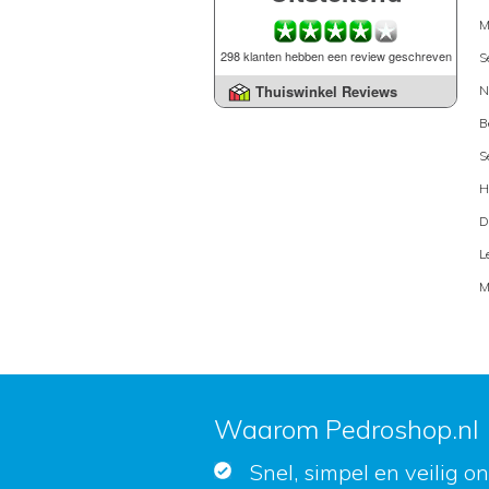
M
298 klanten hebben een review geschreven
S
Thuiswinkel Reviews
N
B
S
H
D
L
M
Waarom Pedroshop.nl
Snel, simpel en veilig o