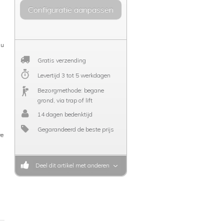
Configuratie aanpassen
 u
Gratis verzending
Levertijd 3 tot 5 werkdagen
Bezorgmethode: begane
grond, via trap of lift
14 dagen bedenktijd
Gegarandeerd de beste prijs
re
n
Deel dit artikel met anderen