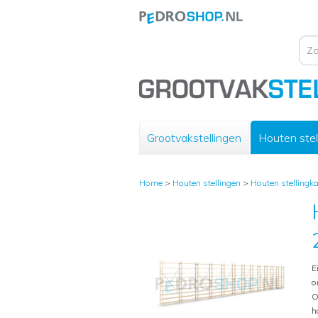
Grootvakstellingen
Houten stel
Home
>
Houten stellingen
>
Houten stellingk
E
o
O
h