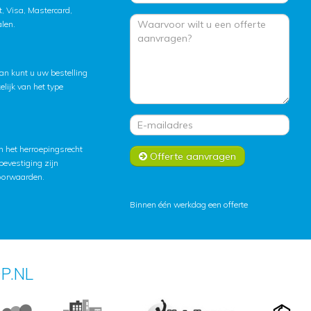
, Visa, Mastercard,
alen.
an kunt u uw bestelling
lijk van het type
 het herroepingsrecht
Offerte aanvragen
lbevestiging zijn
oorwaarden
.
Binnen één werkdag een offerte
P.NL