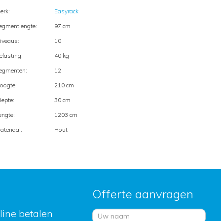
erk:
Easyrack
egmentlengte:
97 cm
iveaus:
10
elasting:
40 kg
egmenten:
12
oogte:
210 cm
iepte:
30 cm
engte:
1203 cm
ateriaal:
Hout
Offerte aanvragen
nline betalen