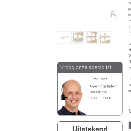
h
g
a
n
s
b
G
H
D
N
Vraag onze specialist
L
E-mail ons
B
p
Openingstijden:
e
ma t/m vrij
8.00 - 17.00u
Uitstekend