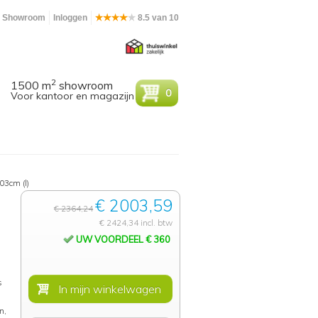
Showroom
Inloggen
8.5 van 10
2
1500 m
showroom
0
Voor kantoor en magazijn
03cm (l)
€ 2003,59
€ 2364,24
€ 2424,34 incl. btw
UW VOORDEEL € 360
s
n,