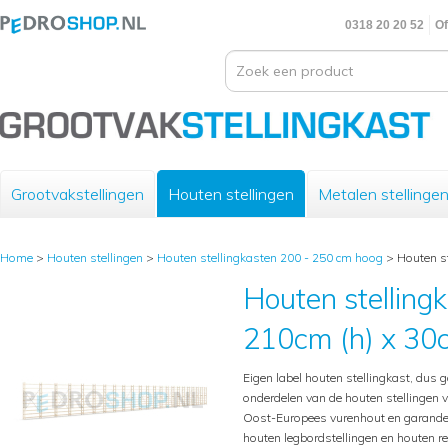
0318 20 20 52
Of
Grootvakstellingen
Houten stellingen
Metalen stellinge
Home
>
Houten stellingen
>
Houten stellingkasten 200 - 250 cm hoog
>
Houten st
Houten stelling
210cm (h) x 30c
Eigen label houten stellingkast, dus g
onderdelen van de houten stellingen 
Oost-Europees vurenhout en garande
houten legbordstellingen en houten 