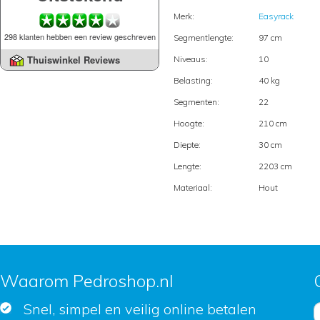
Merk:
Easyrack
298 klanten hebben een review geschreven
Segmentlengte:
97 cm
Thuiswinkel Reviews
Niveaus:
10
Belasting:
40 kg
Segmenten:
22
Hoogte:
210 cm
Diepte:
30 cm
Lengte:
2203 cm
Materiaal:
Hout
Waarom Pedroshop.nl
Snel, simpel en veilig online betalen