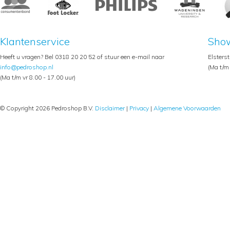
Klantenservice
Sho
Heeft u vragen? Bel 0318 20 20 52 of stuur een e-mail naar
Elsters
info@pedroshop.nl
(Ma t/m 
(Ma t/m vr 8.00 - 17.00 uur)
© Copyright 2026 Pedroshop B.V.
Disclaimer
|
Privacy
|
Algemene Voorwaarden