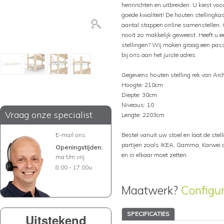
herinrichten en uitbreiden. U kiest voo
goede kwaliteit! De houten stellingka
aantal stappen online samenstellen. 
nooit zo makkelijk geweest. Heeft u ee
stellingen? Wij maken graag een pass
bij ons aan het juiste adres.
Gegevens houten stelling rek van Arc
Hoogte: 210cm
Diepte: 30cm
Niveaus: 10
Vraag onze specialist
Lengte: 2203cm
E-mail ons
Bestel vanuit uw stoel en laat de stelli
partijen zoals IKEA, Gamma, Karwei of
Openingstijden:
en in elkaar moet zetten.
ma t/m vrij
8.00 - 17.00u
Maatwerk?
Configu
SPECIFICATIES
Uitstekend