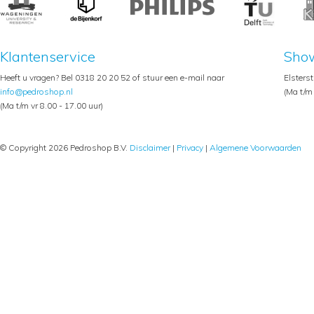
Klantenservice
Sho
Heeft u vragen? Bel 0318 20 20 52 of stuur een e-mail naar
Elsters
info@pedroshop.nl
(Ma t/m 
(Ma t/m vr 8.00 - 17.00 uur)
© Copyright 2026 Pedroshop B.V.
Disclaimer
|
Privacy
|
Algemene Voorwaarden