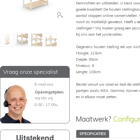
herinrichten en uitbreiden. U kiest voo
goede kwaliteit! De houten stellingka
aantal stappen online samenstellen. 
nooit zo makkelijk geweest. Heeft u ee
stellingen? Wij maken graag een pass
bij ons aan het juiste adres.
Gegevens houten stelling rek van Arc
Hoogte: 210cm
Diepte: 50cm
Niveaus: 6
Vraag onze specialist
Lengte: 103cm
E-mail ons
Bestel vanuit uw stoel en laat de stelli
partijen zoals IKEA, Gamma, Karwei of
Openingstijden:
en in elkaar moet zetten.
ma t/m vrij
8.00 - 17.00u
Maatwerk?
Configu
SPECIFICATIES
Uitstekend