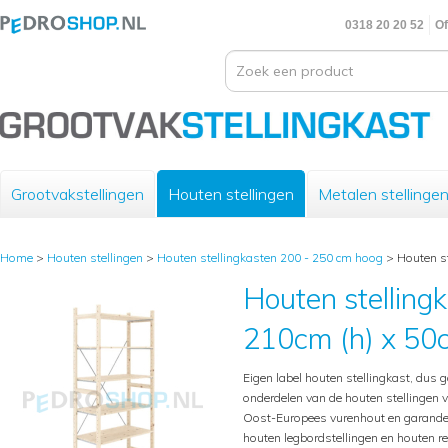
0318 20 20 52
Of
Grootvakstellingen
Houten stellingen
Metalen stellinge
Home
>
Houten stellingen
>
Houten stellingkasten 200 - 250 cm hoog
>
Houten st
Houten stelling
210cm (h) x 50c
Eigen label houten stellingkast, dus g
onderdelen van de houten stellingen 
Oost-Europees vurenhout en garande
houten legbordstellingen en houten 