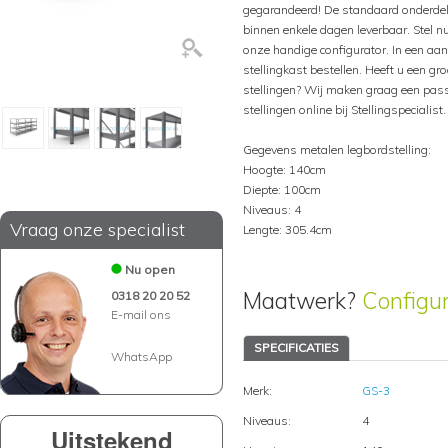
gegarandeerd! De standaard onderdel
binnen enkele dagen leverbaar. Stel 
onze handige configurator. In een aa
stellingkast bestellen. Heeft u een gr
stellingen? Wij maken graag een pass
stellingen online bij Stellingspecialist.
Gegevens metalen legbordstelling:
Hoogte: 140cm
Diepte: 100cm
Niveaus: 4
Vraag onze specialist
Lengte: 305.4cm
Nu open
Maatwerk?
Configu
0318 20 20 52
E-mail ons
SPECIFICATIES
WhatsApp
Merk:
GS-3
Niveaus:
4
Uitstekend