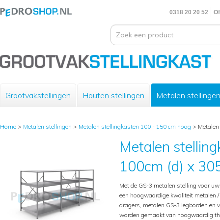
0318 20 20 52
Of
Grootvakstellingen
Houten stellingen
Metalen stellinge
Home
>
Metalen stellingen
>
Metalen stellingkasten 100 - 150 cm hoog
>
Metalen 
Metalen stelling
100cm (d) x 305
Met de GS-3 metalen stelling voor u
een hoogwaardige kwaliteit metalen / i
dragers, metalen GS-3 legborden en v
worden gemaakt van hoogwaardig therm