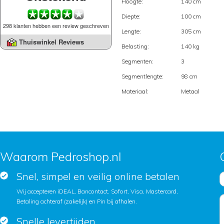
Hoogte:
140 cm
Diepte:
100 cm
298 klanten hebben een review geschreven
Lengte:
305 cm
Thuiswinkel Reviews
Belasting:
140 kg
Segmenten:
3
Segmentlengte:
98 cm
Materiaal:
Metaal
Waarom Pedroshop.nl
Snel, simpel en veilig online betalen
Wij accepteren iDEAL, Bancontact, Sofort, Visa, Mastercard,
Betaling achteraf (zakelijk) en Pin bij afhalen.
Snelle levertijden