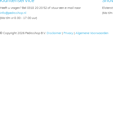
Klantenservice
Sho
Heeft u vragen? Bel 0318 20 20 52 of stuur een e-mail naar
Elsters
info@pedroshop.nl
(Ma t/m 
(Ma t/m vr 8.00 - 17.00 uur)
© Copyright 2026 Pedroshop B.V.
Disclaimer
|
Privacy
|
Algemene Voorwaarden